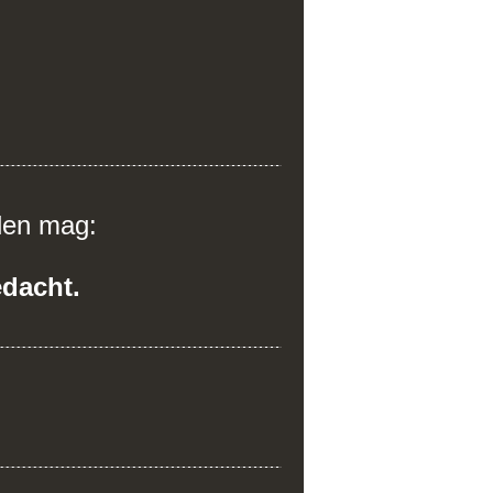
len mag:
edacht.