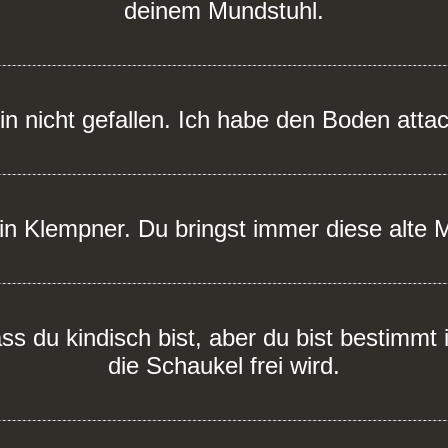
deinem Mundstuhl.
in nicht gefallen. Ich habe den Boden attac
ein Klempner. Du bringst immer diese alte M
dass du kindisch bist, aber du bist bestimm
die Schaukel frei wird.