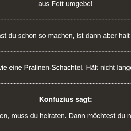
aus Fett umgebe!
st du schon so machen, ist dann aber halt
ie eine Pralinen-Schachtel. Hält nicht lang
Konfuzius sagt:
en, muss du heiraten. Dann möchtest du n