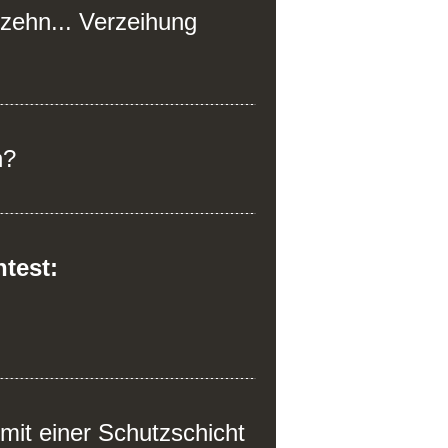
bzehn... Verzeihung
n?
test:
 mit einer Schutzschicht