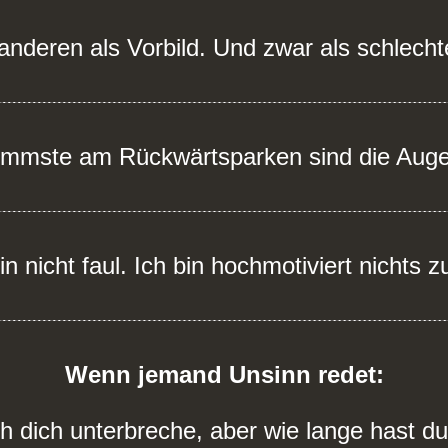
anderen als Vorbild. Und zwar als schlecht
immste am Rückwärtsparken sind die Aug
in nicht faul. Ich bin hochmotiviert nichts z
Wenn jemand Unsinn redet:
ch dich unterbreche, aber wie lange hast d